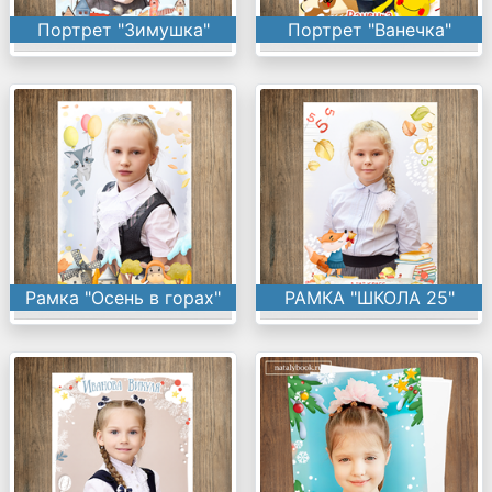
Портрет "Зимушка"
Портрет "Ванечка"
Рамка "Осень в горах"
РАМКА "ШКОЛА 25"