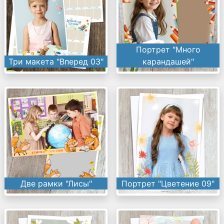
Портрет "Много
Три макета "Вперед 03"
карандашей"
Две рамки "Лисы"
Портрет "Цветение 09"