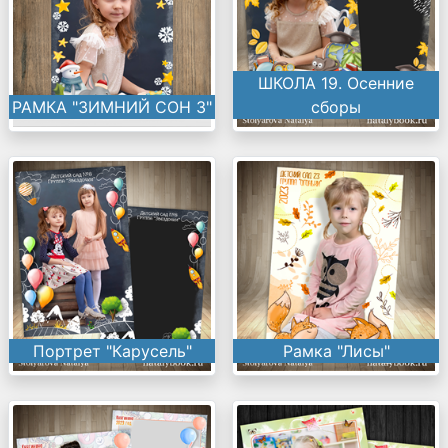
ШКОЛА 19. Осенние
РАМКА "ЗИМНИЙ СОН 3"
сборы
Портрет "Карусель"
Рамка "Лисы"