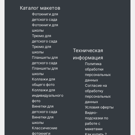
Каталог макетов
Фотокниги для
детского сада
Фотокниги для
школы
Трюмо для
детского сада
Трюмо для
Техническая
школы
информация
Планшеты для
детского сада
Политика
Планшеты для
обработки
школы
персональных
Коллажи для
данных
общего фото
Согласие на
Коллажи для
обработку
индивидуального
персональных
фото
данных
Винетки для
Условия оферты
детского сада
Видео-
Винетки для
подсказки по
школы
работе с
Классические
макетами
фотокниги
Как купить ?