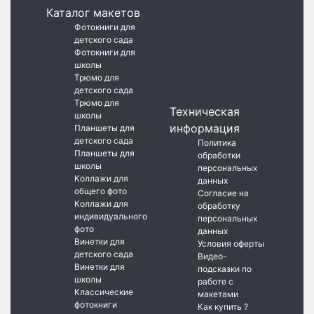
Каталог макетов
Фотокниги для
детского сада
Фотокниги для
школы
Трюмо для
детского сада
Трюмо для
Техническая
школы
информация
Планшеты для
детского сада
Политика
Планшеты для
обработки
школы
персональных
Коллажи для
данных
общего фото
Согласие на
Коллажи для
обработку
индивидуального
персональных
фото
данных
Винетки для
Условия оферты
детского сада
Видео-
Винетки для
подсказки по
школы
работе с
Классические
макетами
фотокниги
Как купить ?