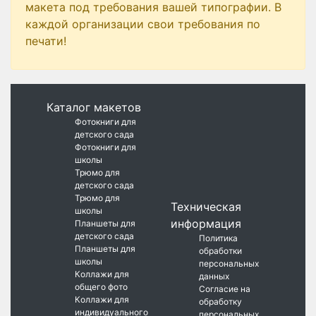
макета под требования вашей типографии. В
каждой организации свои требования по
печати!
Каталог макетов
Фотокниги для
детского сада
Фотокниги для
школы
Трюмо для
детского сада
Трюмо для
Техническая
школы
информация
Планшеты для
детского сада
Политика
Планшеты для
обработки
школы
персональных
Коллажи для
данных
общего фото
Согласие на
Коллажи для
обработку
индивидуального
персональных