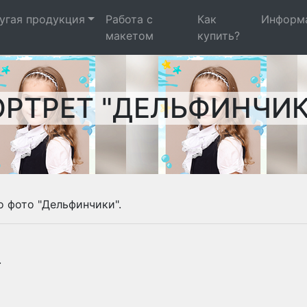
угая продукция
Работа с
Как
Информ
макетом
купить?
ОРТРЕТ "ДЕЛЬФИНЧИК
 фото "Дельфинчики".
.