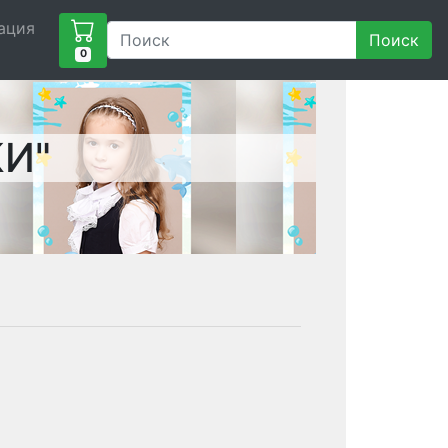
ация
Поиск
0
И"