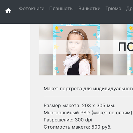
Фотокниги
Планшеты
Виньетки
Трюмо
Др
home
П
Макет портрета для индивидуального
Размер макета: 203 х 305 мм.
Многослойный PSD (макет по слоям)
Разрешение: 300 dpi.
Стоимость макета: 500 руб.