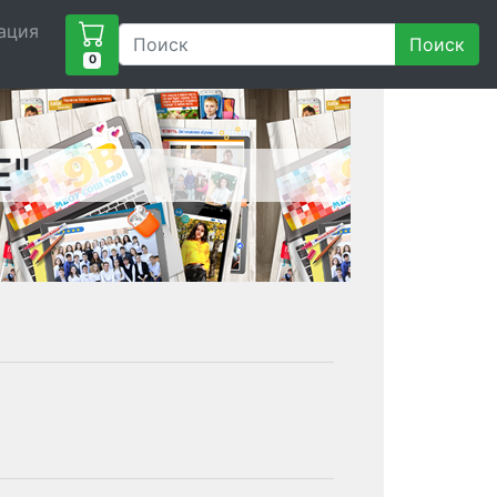
ация
Поиск
0
Е"