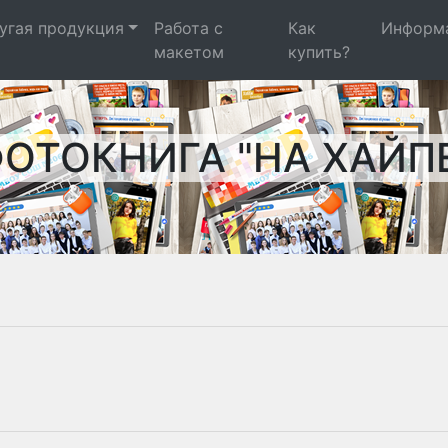
угая продукция
Работа с
Как
Информ
макетом
купить?
ОТОКНИГА "НА ХАЙП