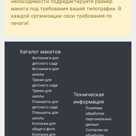
необходимости подредактируйте размер
макета под требования вашей типографии. В
каждой организации свои требования по
печати!
Каталог макетов
Фотокниги для
детского сада
Фотокниги для
школы
Трюмо для
детского сада
Трюмо для
Техническая
школы
информация
Планшеты для
детского сада
Политика
Планшеты для
обработки
школы
персональных
Коллажи для
данных
общего фото
Согласие на
Коллажи для
обработку