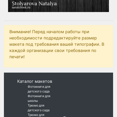
Внимание! Перед началом работы при
необходимости подредактируйте размер
макета под требования вашей типографии. В
каждой организации свои требования по
печати!
Каталог макетов
Фотокниги для
детского сада
Фотокниги для
школы
Трюмо для
детского сада
Трюмо для