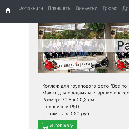
Фотокниги
Планшеты
Виньетки
Трюмо
Др
home
Р
Коллаж для группового фото "Все по
Макет для средних и старших классо
Размер: 30,5 х 20,3 см.
Послойный PSD.
Стоимость: 550 руб.
В корзину