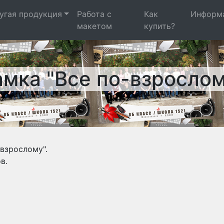
угая продукция
Работа с
Как
Информ
макетом
купить?
амка "Все по-взрослом
-взрослому".
в.