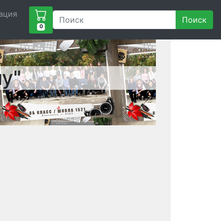
ация
Поиск
0
у"