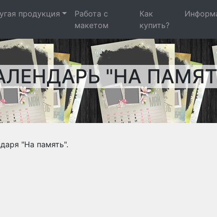
угая продукция
Работа с
Как
Информ
макетом
купить?
АЛЕНДАРЬ "НА ПАМЯТ
даря "На память".