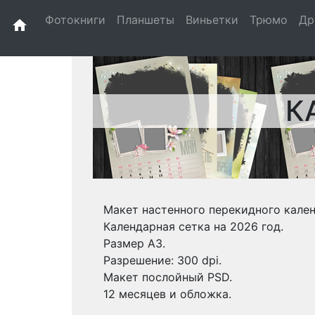
Фотокниги
Планшеты
Виньетки
Трюмо
Др
home
К
Макет настенного перекидного кален
Календарная сетка на 2026 год.
Размер А3.
Разрешение: 300 dpi.
Макет послойный PSD.
12 месяцев и обложка.