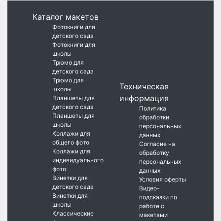
Каталог макетов
Фотокниги для
детского сада
Фотокниги для
школы
Трюмо для
детского сада
Трюмо для
Техническая
школы
информация
Планшеты для
детского сада
Политика
Планшеты для
обработки
школы
персональных
Коллажи для
данных
общего фото
Согласие на
Коллажи для
обработку
индивидуального
персональных
фото
данных
Винетки для
Условия оферты
детского сада
Видео-
Винетки для
подсказки по
школы
работе с
Классические
макетами