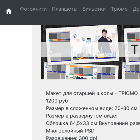
Фотокниги
Планшеты
Виньетки
Трюмо
Др
home
Т
Макет для старшей школы - ТРЮМО
1200 руб
Размер в сложенном виде: 20*30 см
Размер в развернутом виде:
Обложка 64,5x33 см Внутренний разв
Многослойный PSD
Разрешение: 300 dpi