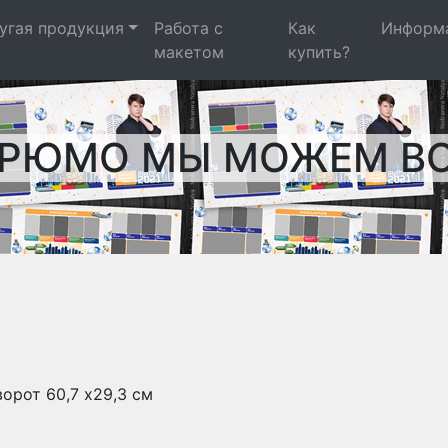
угая продукция
Работа с
Как
Информ
макетом
купить?
РЮМО МЫ МОЖЕМ В
орот 60,7 x29,3 см