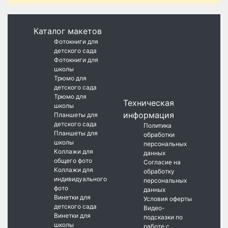
Каталог макетов
Фотокниги для
детского сада
Фотокниги для
школы
Трюмо для
детского сада
Трюмо для
Техническая
школы
информация
Планшеты для
детского сада
Политика
Планшеты для
обработки
школы
персональных
Коллажи для
данных
общего фото
Согласие на
Коллажи для
обработку
индивидуального
персональных
фото
данных
Винетки для
Условия оферты
детского сада
Видео-
Винетки для
подсказки по
школы
работе с