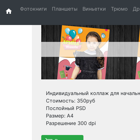
Фотокниги
Планшеты
Виньетки
Трюмо
Др
home
Индивидуальный коллаж для началь
Стоимость: 350руб
Послойный PSD
Размер: А4
Разрешение 300 dpi