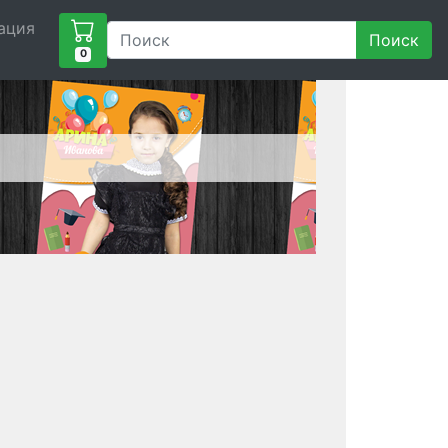
ация
Поиск
0