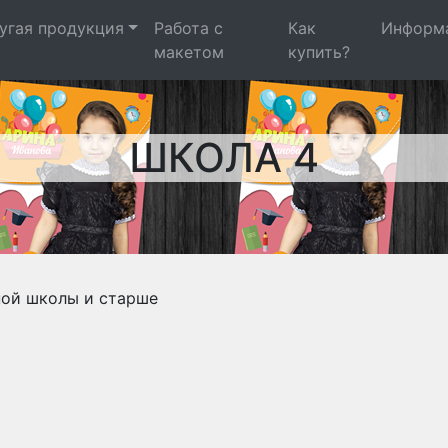
угая продукция
Работа с
Как
Информ
макетом
купить?
ШКОЛА 4
ной школы и старше