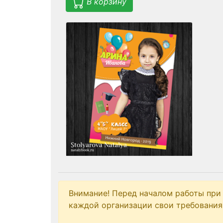
В корзину
Внимание! Перед началом работы при
каждой организации свои требования 