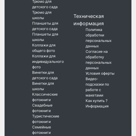
Трюмо для
детского сада
Трюмо для
Техническая
школы
информация
Планшеты для
детского сада
Политика
Планшеты для
обработки
школы
персональных
Коллажи для
данных
общего фото
Согласие на
Коллажи для
обработку
индивидуального
персональных
фото
данных
Винетки для
Условия оферты
детского сада
Видео-
Винетки для
подсказки по
школы
работе с
Классические
макетами
фотокниги
Как купить ?
Свадебные
Информация
фотокниги
Туристические
фотокниги
Семейные
фотокниги