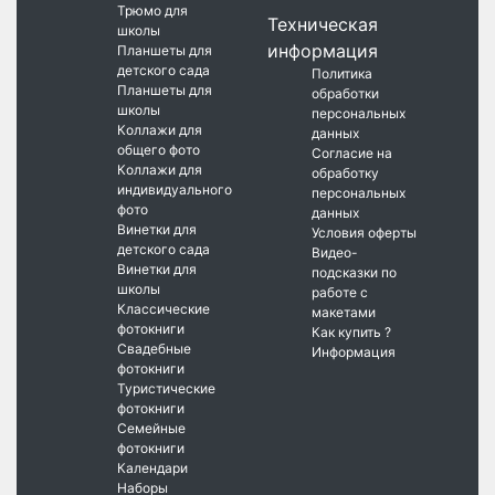
Трюмо для
Техническая
школы
информация
Планшеты для
детского сада
Политика
Планшеты для
обработки
школы
персональных
Коллажи для
данных
общего фото
Согласие на
Коллажи для
обработку
индивидуального
персональных
фото
данных
Винетки для
Условия оферты
детского сада
Видео-
Винетки для
подсказки по
школы
работе с
Классические
макетами
фотокниги
Как купить ?
Свадебные
Информация
фотокниги
Туристические
фотокниги
Семейные
фотокниги
Календари
Наборы