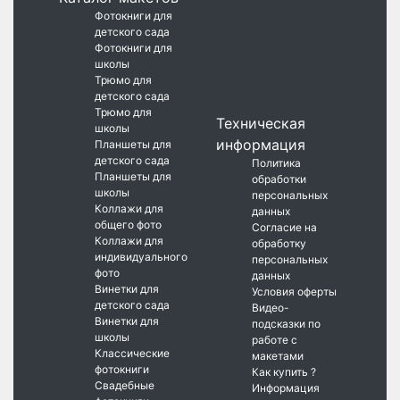
Фотокниги для
детского сада
Фотокниги для
школы
Трюмо для
детского сада
Трюмо для
Техническая
школы
информация
Планшеты для
детского сада
Политика
Планшеты для
обработки
школы
персональных
Коллажи для
данных
общего фото
Согласие на
Коллажи для
обработку
индивидуального
персональных
фото
данных
Винетки для
Условия оферты
детского сада
Видео-
Винетки для
подсказки по
школы
работе с
Классические
макетами
фотокниги
Как купить ?
Свадебные
Информация