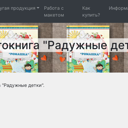
угая продукция
Работа с
Как
Информ
макетом
купить?
окнига "Радужные де
 "Радужные детки".