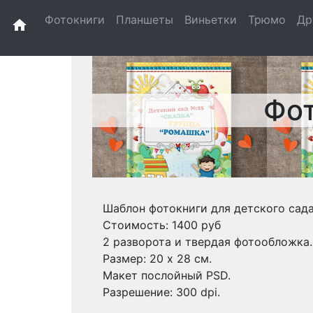
Фотокниги
Планшеты
Виньетки
Трюмо
Др
home
Фот
Шаблон фотокниги для детского сада
Стоимость: 1400 руб
2 разворота и твердая фотообложка.
Размер: 20 х 28 см.
Макет послойный PSD.
Разрешение: 300 dpi.