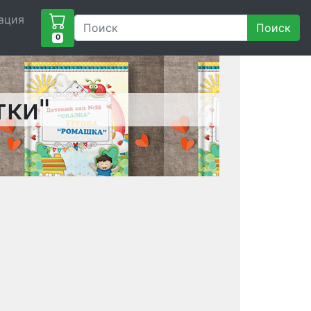
ация
Поиск
0
тки"