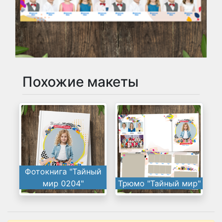
Похожие макеты
Фотокнига "Тайный
мир 0204"
Трюмо "Тайный мир"