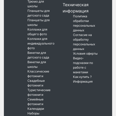
Трюмо для
Техническая
школы
информация
Планшеты для
детского сада
Политика
Планшеты для
обработки
школы
персональных
Коллажи для
данных
общего фото
Согласие на
Коллажи для
обработку
индивидуального
персональных
фото
данных
Винетки для
Условия оферты
детского сада
Видео-
Винетки для
подсказки по
школы
работе с
Классические
макетами
фотокниги
Как купить ?
Свадебные
Информация
фотокниги
Туристические
фотокниги
Семейные
фотокниги
Календари
Наборы