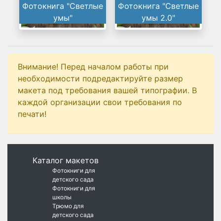
Фотокнига "Светлые
Фотокнига "Светлые
умы"
умы 2.0"
Внимание! Перед началом работы при
необходимости подредактируйте размер
макета под требования вашей типографии. В
каждой организации свои требования по
печати!
Каталог макетов
Фотокниги для
детского сада
Фотокниги для
школы
Трюмо для
детского сада