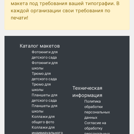
макета под требования вашей типографии. В
каждой организации свои требования по
печати!
Каталог макетов
Фотокниги для
детского сада
Фотокниги для
школы
Трюмо для
детского сада
Трюмо для
Техническая
школы
информация
Планшеты для
детского сада
Политика
Планшеты для
обработки
школы
персональных
Коллажи для
данных
общего фото
Согласие на
Коллажи для
обработку
индивидуального
персональных