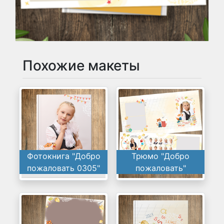
Похожие макеты
Фотокнига "Добро
Трюмо "Добро
пожаловать 0305"
пожаловать"