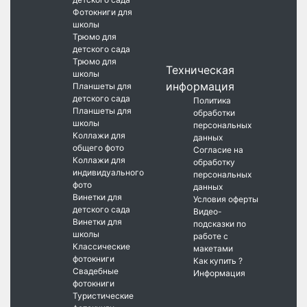
Фотокниги для
школы
Трюмо для
детского сада
Трюмо для
Техническая
школы
информация
Планшеты для
детского сада
Политика
Планшеты для
обработки
школы
персональных
Коллажи для
данных
общего фото
Согласие на
Коллажи для
обработку
индивидуального
персональных
фото
данных
Винетки для
Условия оферты
детского сада
Видео-
Винетки для
подсказки по
школы
работе с
Классические
макетами
фотокниги
Как купить ?
Свадебные
Информация
фотокниги
Туристические