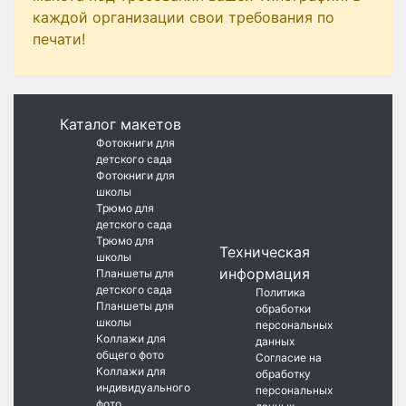
каждой организации свои требования по
печати!
Каталог макетов
Фотокниги для
детского сада
Фотокниги для
школы
Трюмо для
детского сада
Трюмо для
Техническая
школы
информация
Планшеты для
детского сада
Политика
Планшеты для
обработки
школы
персональных
Коллажи для
данных
общего фото
Согласие на
Коллажи для
обработку
индивидуального
персональных
фото