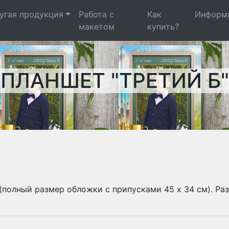
угая продукция
Работа с
Как
Информ
макетом
купить?
ПЛАНШЕТ "ТРЕТИЙ Б"
 (полный размер обложки с припусками 45 х 34 см). Раз