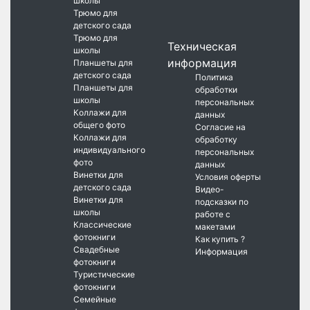
школы
Трюмо для
детского сада
Трюмо для
Техническая
школы
информация
Планшеты для
детского сада
Политика
Планшеты для
обработки
школы
персональных
Коллажи для
данных
общего фото
Согласие на
Коллажи для
обработку
индивидуального
персональных
фото
данных
Винетки для
Условия оферты
детского сада
Видео-
Винетки для
подсказки по
школы
работе с
Классические
макетами
фотокниги
Как купить ?
Свадебные
Информация
фотокниги
Туристические
фотокниги
Семейные