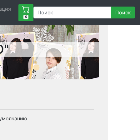
ация
Поиск
0
О"
 умолчанию.