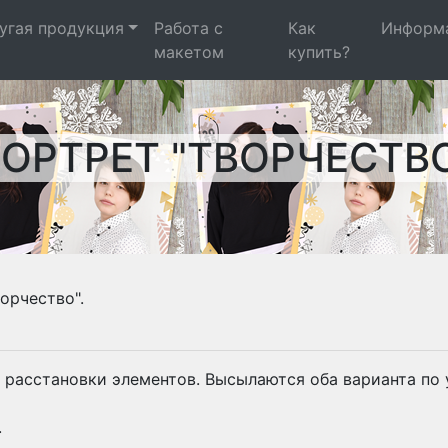
угая продукция
Работа с
Как
Информ
макетом
купить?
ОРТРЕТ "ТВОРЧЕСТВ
орчество".
 расстановки элементов. Высылаются оба варианта по
.