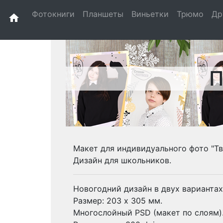
Фотокниги
Планшеты
Виньетки
Трюмо
Др
home
П
Макет для индивидуального фото "Тв
Дизайн для школьников.
Новогодний дизайн в двух вариантах
Размер: 203 х 305 мм.
Многослойный PSD (макет по слоям)