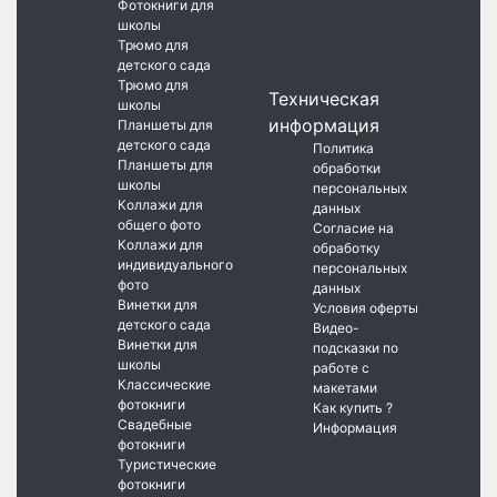
Фотокниги для
школы
Трюмо для
детского сада
Трюмо для
Техническая
школы
информация
Планшеты для
детского сада
Политика
Планшеты для
обработки
школы
персональных
Коллажи для
данных
общего фото
Согласие на
Коллажи для
обработку
индивидуального
персональных
фото
данных
Винетки для
Условия оферты
детского сада
Видео-
Винетки для
подсказки по
школы
работе с
Классические
макетами
фотокниги
Как купить ?
Свадебные
Информация
фотокниги
Туристические
фотокниги