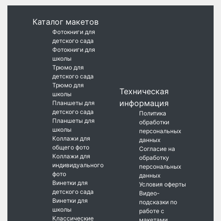
Каталог макетов
Фотокниги для
детского сада
Фотокниги для
школы
Трюмо для
детского сада
Трюмо для
Техническая
школы
информация
Планшеты для
детского сада
Политика
Планшеты для
обработки
школы
персональных
Коллажи для
данных
общего фото
Согласие на
Коллажи для
обработку
индивидуального
персональных
фото
данных
Винетки для
Условия оферты
детского сада
Видео-
Винетки для
подсказки по
школы
работе с
Классические
макетами