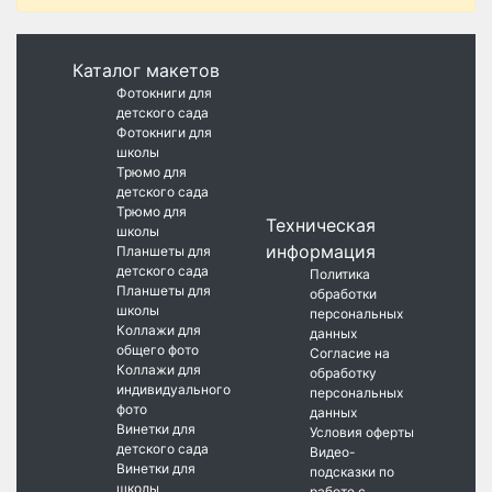
Каталог макетов
Фотокниги для
детского сада
Фотокниги для
школы
Трюмо для
детского сада
Трюмо для
Техническая
школы
информация
Планшеты для
детского сада
Политика
Планшеты для
обработки
школы
персональных
Коллажи для
данных
общего фото
Согласие на
Коллажи для
обработку
индивидуального
персональных
фото
данных
Винетки для
Условия оферты
детского сада
Видео-
Винетки для
подсказки по
школы
работе с