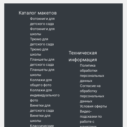
Каталог макетов
Фотокниги для
детского сада
Фотокниги для
школы
Трюмо для
детского сада
Трюмо для
Техническая
школы
информация
Планшеты для
детского сада
Политика
Планшеты для
обработки
школы
персональных
Коллажи для
данных
общего фото
Согласие на
Коллажи для
обработку
индивидуального
персональных
фото
данных
Винетки для
Условия оферты
детского сада
Видео-
Винетки для
подсказки по
школы
работе с
Классические
макетами