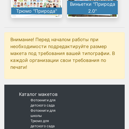
Виньетки "Природа
Трюмо "Природа"
2.0"
Внимание! Перед началом работы при
необходимости подредактируйте размер
макета под требования вашей типографии. В
каждой организации свои требования по
печати!
Каталог макетов
Фотокниги для
детского сада
Фотокниги для
школы
Трюмо для
детского сада