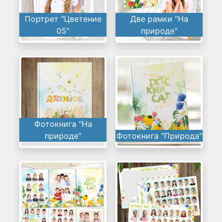
Портрет "Цветение
Две рамки "На
05"
природе"
Фотокнига "На
природе"
Фотокнига "Природа"