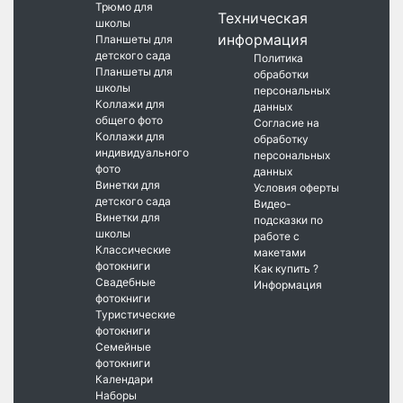
Трюмо для
Техническая
школы
информация
Планшеты для
детского сада
Политика
Планшеты для
обработки
школы
персональных
Коллажи для
данных
общего фото
Согласие на
Коллажи для
обработку
индивидуального
персональных
фото
данных
Винетки для
Условия оферты
детского сада
Видео-
Винетки для
подсказки по
школы
работе с
Классические
макетами
фотокниги
Как купить ?
Свадебные
Информация
фотокниги
Туристические
фотокниги
Семейные
фотокниги
Календари
Наборы