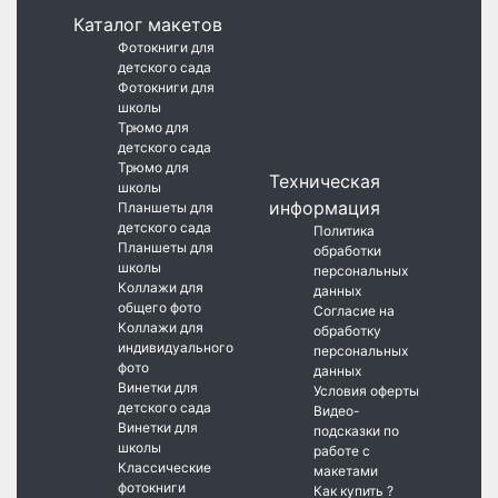
Каталог макетов
Фотокниги для
детского сада
Фотокниги для
школы
Трюмо для
детского сада
Трюмо для
Техническая
школы
информация
Планшеты для
детского сада
Политика
Планшеты для
обработки
школы
персональных
Коллажи для
данных
общего фото
Согласие на
Коллажи для
обработку
индивидуального
персональных
фото
данных
Винетки для
Условия оферты
детского сада
Видео-
Винетки для
подсказки по
школы
работе с
Классические
макетами
фотокниги
Как купить ?