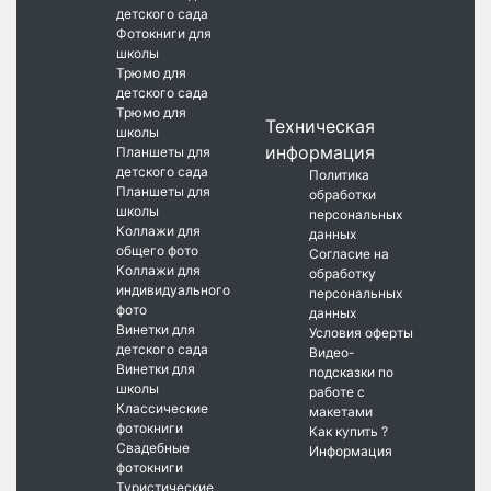
детского сада
Фотокниги для
школы
Трюмо для
детского сада
Трюмо для
Техническая
школы
информация
Планшеты для
детского сада
Политика
Планшеты для
обработки
школы
персональных
Коллажи для
данных
общего фото
Согласие на
Коллажи для
обработку
индивидуального
персональных
фото
данных
Винетки для
Условия оферты
детского сада
Видео-
Винетки для
подсказки по
школы
работе с
Классические
макетами
фотокниги
Как купить ?
Свадебные
Информация
фотокниги
Туристические