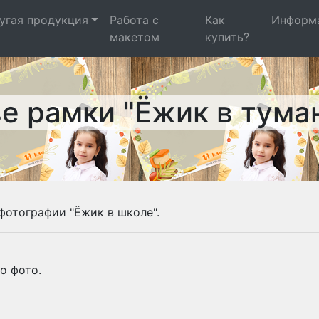
угая продукция
Работа с
Как
Информ
макетом
купить?
е рамки "Ёжик в тума
фотографии "Ёжик в школе".
о фото.