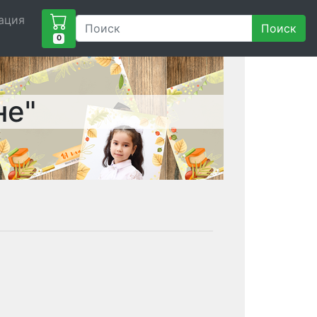
ация
Поиск
0
не"