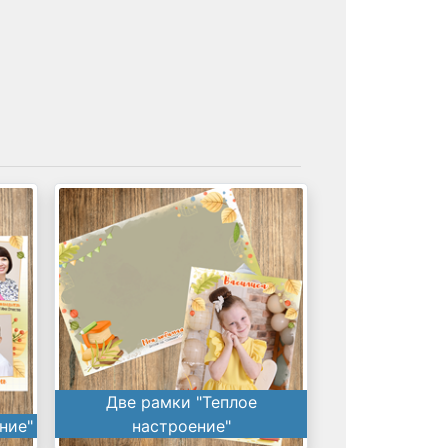
Две рамки "Теплое
ние"
настроение"