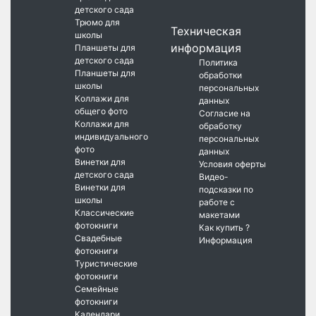
детского сада
Трюмо для
Техническая
школы
информация
Планшеты для
детского сада
Политика
Планшеты для
обработки
школы
персональных
Коллажи для
данных
общего фото
Согласие на
Коллажи для
обработку
индивидуального
персональных
фото
данных
Винетки для
Условия оферты
детского сада
Видео-
Винетки для
подсказки по
школы
работе с
Классические
макетами
фотокниги
Как купить ?
Свадебные
Информация
фотокниги
Туристические
фотокниги
Семейные
фотокниги
Календари