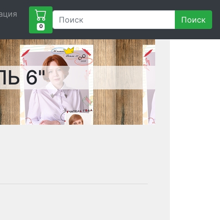
ация
Поиск
0
Ь 6"