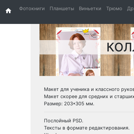
Фотокниги
Планшеты
Виньетки
Трюмо
Др
home
КОЛ
Макет для ученика и классного руко
Макет скорее для средних и старших
Размер: 203*305 мм.
Послойный PSD.
Тексты в формате редактирования.