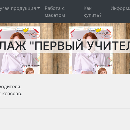
угая продукция
Работа с
Как
Информ
макетом
купить?
ЛАЖ "ПЕРВЫЙ УЧИТЕЛ
водителя.
 классов.