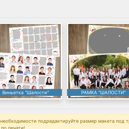
Виньетка "Шалости"
РАМКА "ШАЛОСТИ"
 необходимости подредактируйте размер макета под т
по печати!