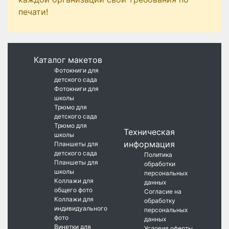
печати!
Каталог макетов
Фотокниги для
детского сада
Фотокниги для
школы
Трюмо для
детского сада
Трюмо для
Техническая
школы
информация
Планшеты для
детского сада
Политика
Планшеты для
обработки
школы
персональных
Коллажи для
данных
общего фото
Согласие на
Коллажи для
обработку
индивидуального
персональных
фото
данных
Винетки для
Условия оферты