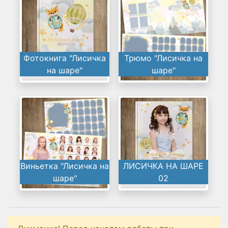
Фотокнига "Лисичка
Трюмо "Лисичка на
на шаре"
шаре"
Виньетка "Лисичка на
ЛИСИЧКА НА ШАРЕ
шаре"
02