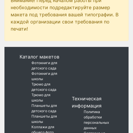
Внимание! Перед началом работы при
необходимости подредактируйте размер
макета под требования вашей типографии. В
каждой организации свои требования по
печати!
Каталог макетов
Фотокниги для
детского сада
Фотокниги для
школы
Трюмо для
детского сада
Трюмо для
Техническая
школы
информация
Планшеты для
детского сада
Политика
Планшеты для
обработки
школы
персональных
Коллажи для
данных
общего фото