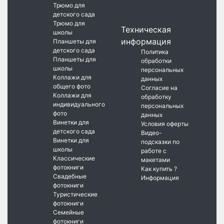
Трюмо для
детского сада
Трюмо для
Техническая
школы
информация
Планшеты для
детского сада
Политика
Планшеты для
обработки
школы
персональных
Коллажи для
данных
общего фото
Согласие на
Коллажи для
обработку
индивидуального
персональных
фото
данных
Винетки для
Условия оферты
детского сада
Видео-
Винетки для
подсказки по
школы
работе с
Классические
макетами
фотокниги
Как купить ?
Свадебные
Информация
фотокниги
Туристические
фотокниги
Семейные
фотокниги