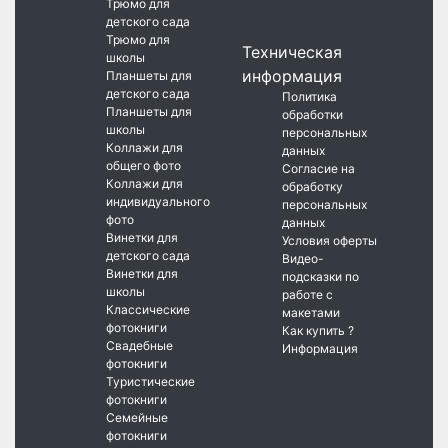
Трюмо для
детского сада
Трюмо для
Техническая
школы
информация
Планшеты для
детского сада
Политика
Планшеты для
обработки
школы
персональных
Коллажи для
данных
общего фото
Согласие на
Коллажи для
обработку
индивидуального
персональных
фото
данных
Винетки для
Условия оферты
детского сада
Видео-
Винетки для
подсказки по
школы
работе с
Классические
макетами
фотокниги
Как купить ?
Свадебные
Информация
фотокниги
Туристические
фотокниги
Семейные
фотокниги