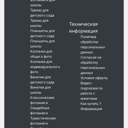
школы
Трюмо для
детского сада
Трюмо для
Техническая
школы
информация
Планшеты для
детского сада
Политика
Планшеты для
обработки
школы
персональных
Коллажи для
данных
общего фото
Согласие на
Коллажи для
обработку
индивидуального
персональных
фото
данных
Винетки для
Условия оферты
детского сада
Видео-
Винетки для
подсказки по
школы
работе с
Классические
макетами
фотокниги
Как купить ?
Свадебные
Информация
фотокниги
Туристические
фотокниги