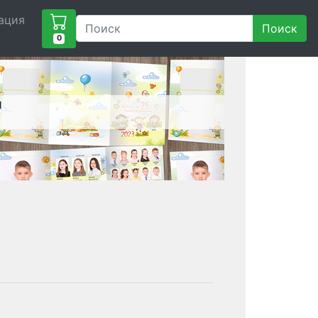
ация
Поиск
0
"