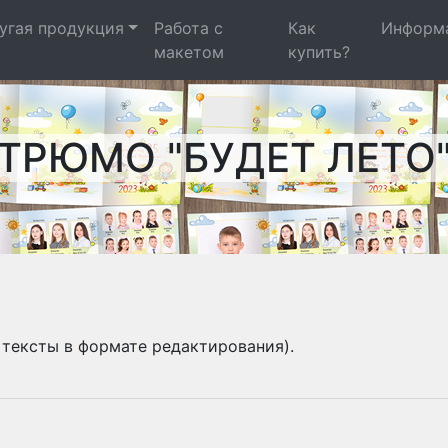
угая продукция
Работа с
Как
Информ
макетом
купить?
ТРЮМО "БУДЕТ ЛЕТО
 тексты в формате редактирования).