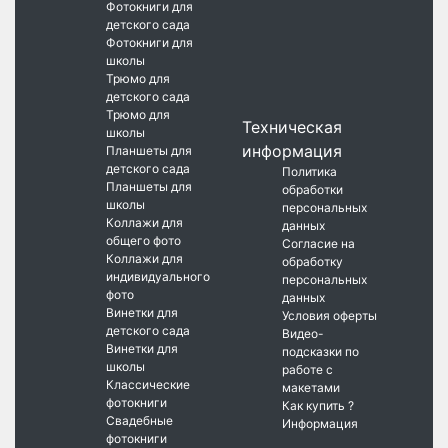
Фотокниги для
детского сада
Фотокниги для
школы
Трюмо для
детского сада
Трюмо для
Техническая
школы
информация
Планшеты для
детского сада
Политика
Планшеты для
обработки
школы
персональных
Коллажи для
данных
общего фото
Согласие на
Коллажи для
обработку
индивидуального
персональных
фото
данных
Винетки для
Условия оферты
детского сада
Видео-
Винетки для
подсказки по
школы
работе с
Классические
макетами
фотокниги
Как купить ?
Свадебные
Информация
фотокниги