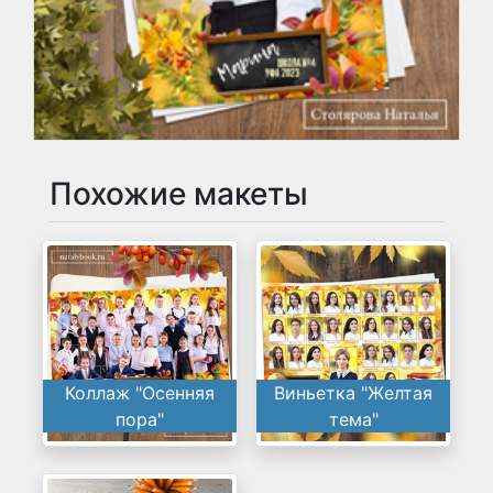
Похожие макеты
Коллаж "Осенняя
Виньетка "Желтая
пора"
тема"