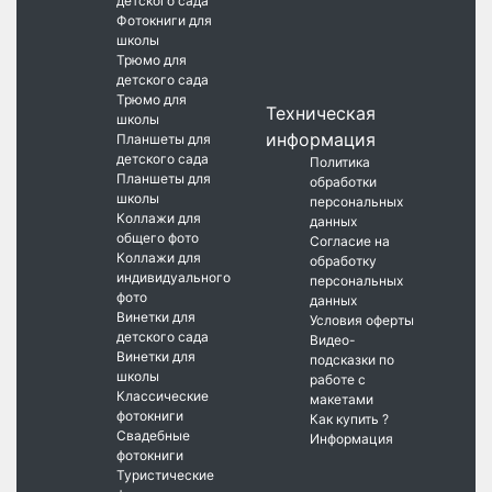
детского сада
Фотокниги для
школы
Трюмо для
детского сада
Трюмо для
Техническая
школы
информация
Планшеты для
детского сада
Политика
Планшеты для
обработки
школы
персональных
Коллажи для
данных
общего фото
Согласие на
Коллажи для
обработку
индивидуального
персональных
фото
данных
Винетки для
Условия оферты
детского сада
Видео-
Винетки для
подсказки по
школы
работе с
Классические
макетами
фотокниги
Как купить ?
Свадебные
Информация
фотокниги
Туристические