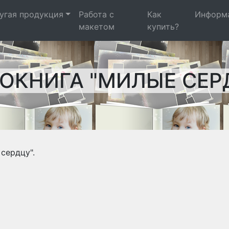
угая продукция
Работа с
Как
Информ
макетом
купить?
ОКНИГА "МИЛЫЕ СЕР
сердцу".