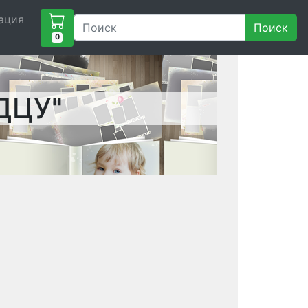
ация
Поиск
0
ДЦУ"