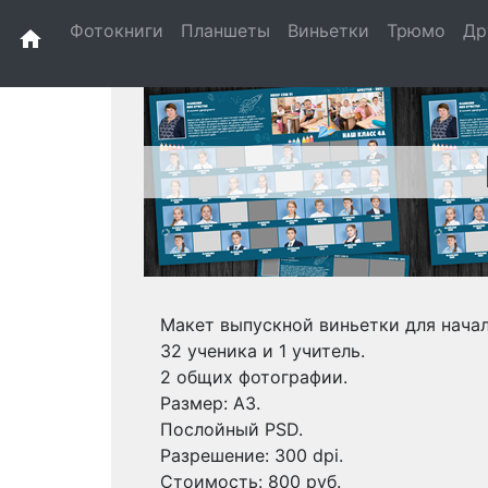
Фотокниги
Планшеты
Виньетки
Трюмо
Др
home
Макет выпускной виньетки для нача
32 ученика и 1 учитель.
2 общих фотографии.
Размер: А3.
Послойный PSD.
Разрешение: 300 dpi.
Стоимость: 800 руб.