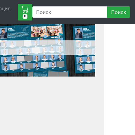
ация
Поиск
0
"