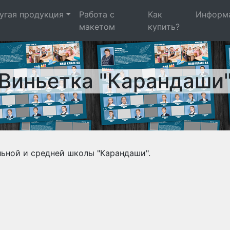
угая продукция
Работа с
Как
Информ
макетом
купить?
Виньетка "Карандаши
льной и средней школы "Карандаши".