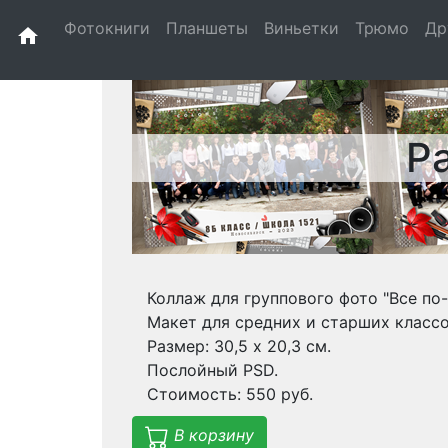
Фотокниги
Планшеты
Виньетки
Трюмо
Др
home
Р
Коллаж для группового фото "Все по
Макет для средних и старших классо
Размер: 30,5 х 20,3 см.
Послойный PSD.
Стоимость: 550 руб.
В корзину