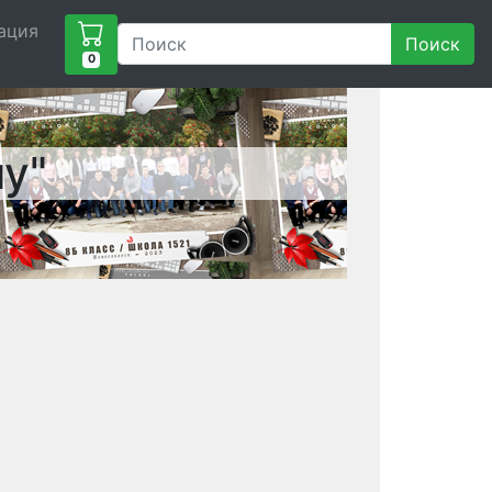
ация
Поиск
0
у"