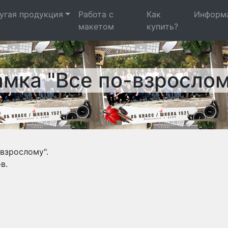
угая продукция
Работа с
Как
Информ
макетом
купить?
амка "Все по-взрослом
-взрослому".
в.