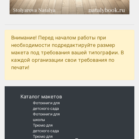
Внимание! Перед началом работы при
необходимости подредактируйте размер
макета под требования вашей типографии. В
каждой организации свои требования по
печати!
Каталог макетов
Фотокниги для
детского сада
Фотокниги для
школы
Трюмо для
детского сада
Трюмо для