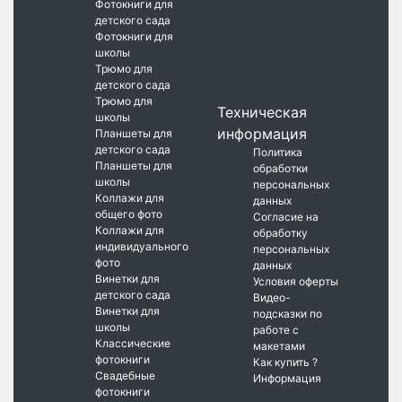
Фотокниги для
детского сада
Фотокниги для
школы
Трюмо для
детского сада
Трюмо для
Техническая
школы
информация
Планшеты для
детского сада
Политика
Планшеты для
обработки
школы
персональных
Коллажи для
данных
общего фото
Согласие на
Коллажи для
обработку
индивидуального
персональных
фото
данных
Винетки для
Условия оферты
детского сада
Видео-
Винетки для
подсказки по
школы
работе с
Классические
макетами
фотокниги
Как купить ?
Свадебные
Информация
фотокниги