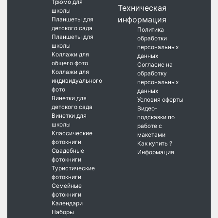
Трюмо для
Техническая
школы
информация
Планшеты для
детского сада
Политика
Планшеты для
обработки
школы
персональных
Коллажи для
данных
общего фото
Согласие на
Коллажи для
обработку
индивидуального
персональных
фото
данных
Винетки для
Условия оферты
детского сада
Видео-
Винетки для
подсказки по
школы
работе с
Классические
макетами
фотокниги
Как купить ?
Свадебные
Информация
фотокниги
Туристические
фотокниги
Семейные
фотокниги
Календари
Наборы