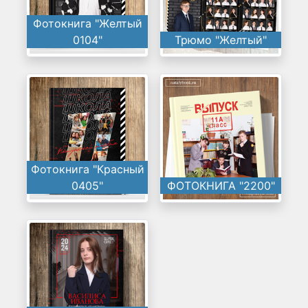
Фотокнига "Желтый
0104"
Трюмо "Желтый"
Фотокнига "Красный
0405"
ФОТОКНИГА "2200"