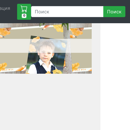
ация
Поиск
0