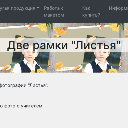
угая продукция
Работа с
Как
Информ
макетом
купить?
Две рамки "Листья"
фотографии "Листья".
о фото с учителем.